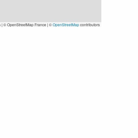
s
|
© OpenStreetMap France | ©
OpenStreetMap
contributors