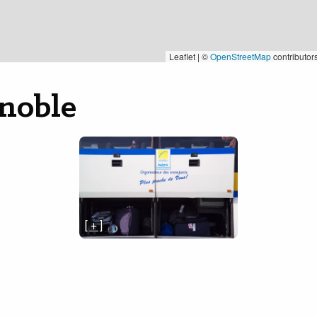
Leaflet | ©
OpenStreetMap
contributor
noble
[ + ]