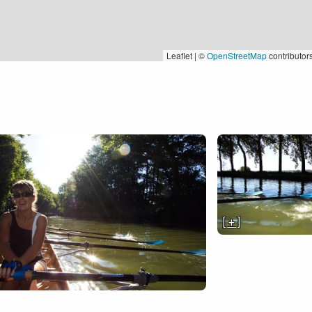
Leaflet | ©
OpenStreetMap
contributor
[ + ]