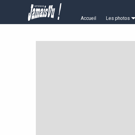
Aller
au
Navigation
contenu
Accueil
Les photos
principal
principale