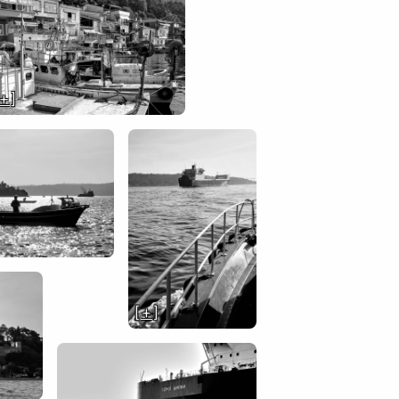
 + ]
[ + ]