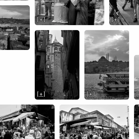
[ + ]
[ + ]
[ + ]
[ + ]
[