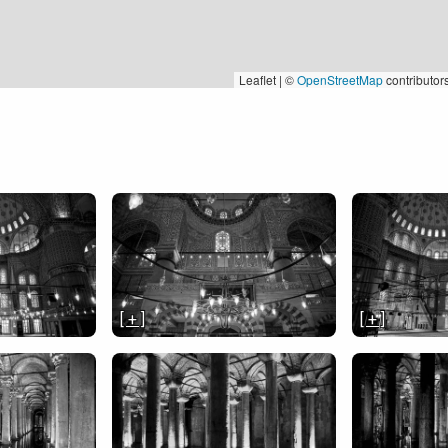
Leaflet | ©
OpenStreetMap
contributor
[ + ]
[ + ]