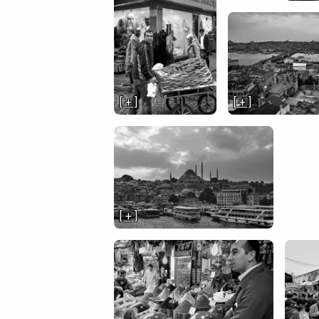
[ + ]
[ + ]
[ + ]