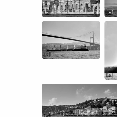
[ + ]
[ + ]
[ + ]
[ + ]
[ + ]