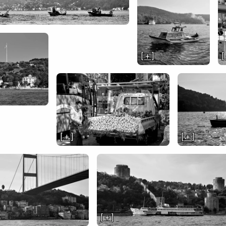
[ + ]
[
[ + ]
[ + ]
[ + ]