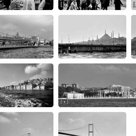
[ + ]
[
[ + ]
[
[ + ]