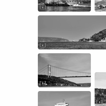
[ + ]
[ + ]
[ + ]
[ + ]
[ + ]