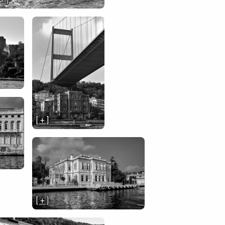
[ + ]
[ + ]