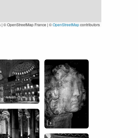
s
|
© OpenStreetMap France | ©
OpenStreetMap
contributors
[ + ]