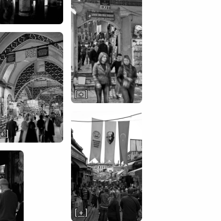
[ + ]
 + ]
[ + ]