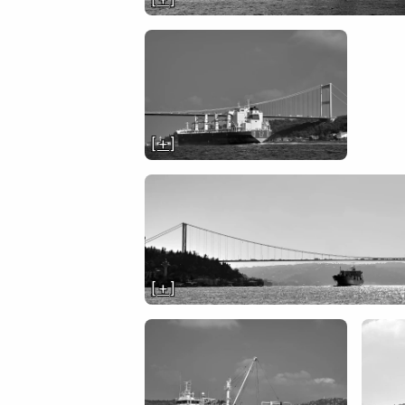
[ + ]
[ + ]