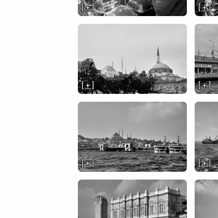
[ + ]
[ + ]
[ + ]
[ + ]
[ + ]
[ + ]