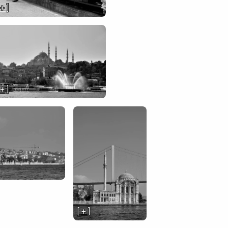
 + ]
 + ]
[ + ]