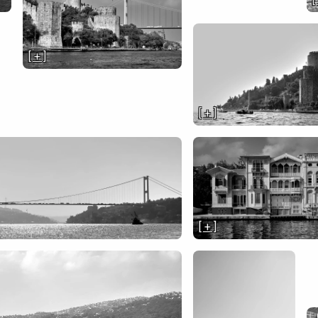
[ + ]
[ + ]
[ + ]