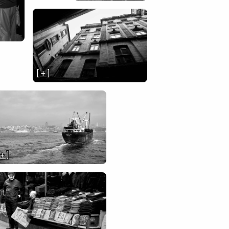
[ + ]
 + ]