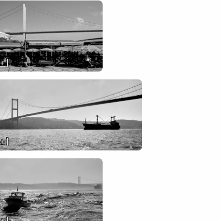
 + ]
 + ]
 + ]