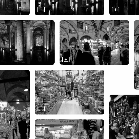
[ + ]
[ + ]
[ + ]
[
[ + ]