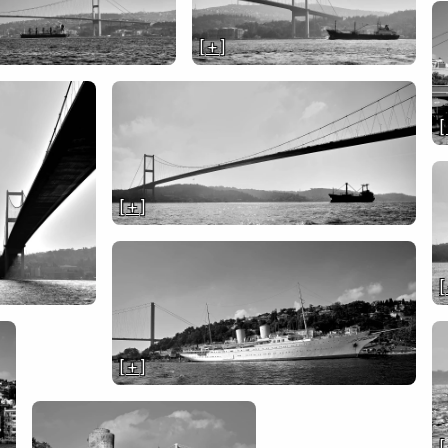
[ + ]
[
[ + ]
[
[ + ]
[