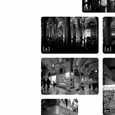
[ + ]
[ + ]
[ + ]
[ + ]
[ + ]