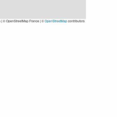
s
|
© OpenStreetMap France | ©
OpenStreetMap
contributors