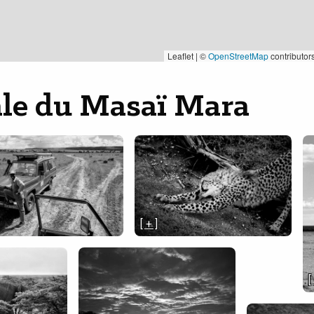
Leaflet | ©
OpenStreetMap
contributor
ale du Masaï Mara
[ + ]
[