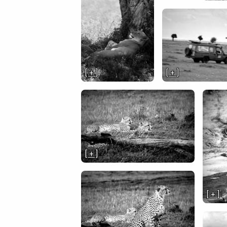
[ + ]
[ + ]
[ + ]
[ + ]