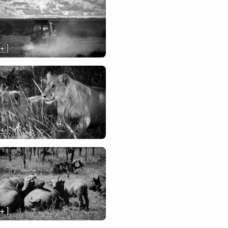
 + ]
 + ]
 + ]