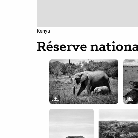
Kenya
Réserve nation
[ + ]
[ + ]