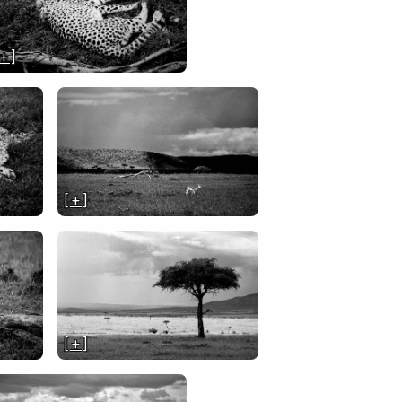
 + ]
[ + ]
[ + ]