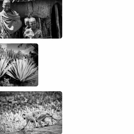
 + ]
 + ]