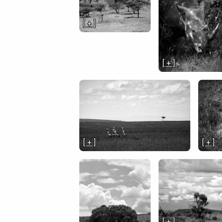
[ + ]
[ + ]
[ + ]
[ + ]
[ + ]