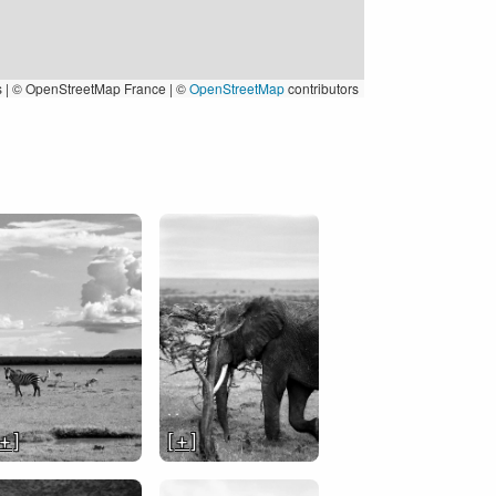
s
|
© OpenStreetMap France | ©
OpenStreetMap
contributors
 + ]
[ + ]