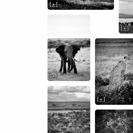
[ + ]
[ + ]
[ + ]
[ + ]