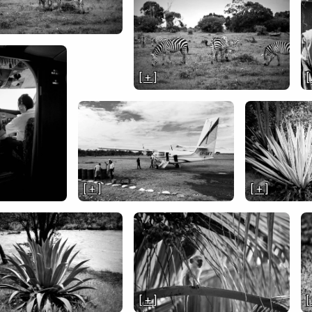
[ + ]
[
[ + ]
[ + ]
[ + ]
[