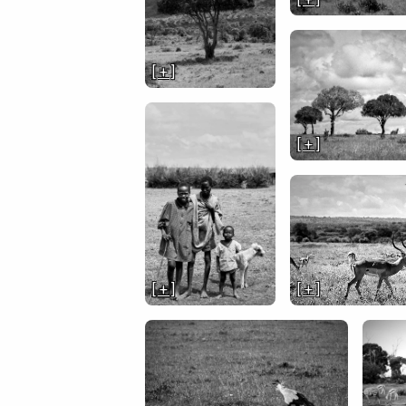
[ + ]
[ + ]
[ + ]
[ + ]