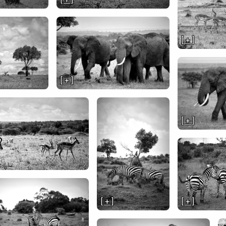
[ + ]
[ + ]
[ + ]
[ + ]
[ + ]