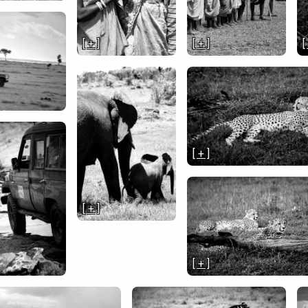
[ + ]
[ + ]
[
[ + ]
[ + ]
[ + ]