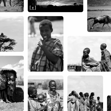
[ + ]
[ + ]
[ + ]
[ + ]