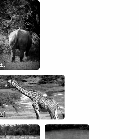
 + ]
 + ]