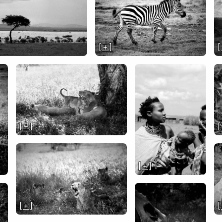
[ + ]
[
[ + ]
[
[ + ]
[ + ]
[