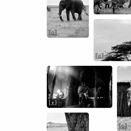
[ + ]
[ + ]
[ + ]
[ + ]
[ + ]