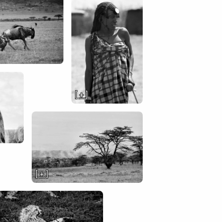
[ + ]
[ + ]