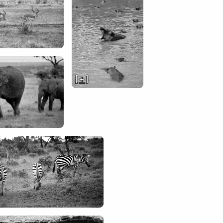
[ + ]