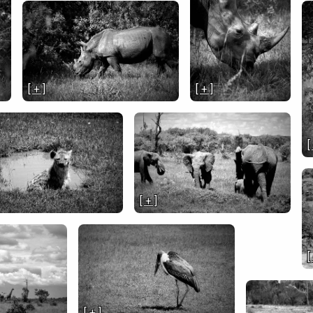
[ + ]
[ + ]
[
[ + ]
[
[ + ]