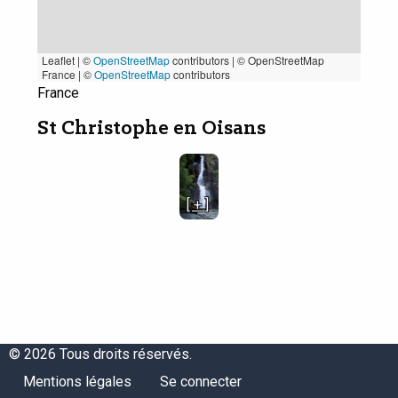
Leaflet | ©
OpenStreetMap
contributors
|
© OpenStreetMap
France | ©
OpenStreetMap
contributors
France
St Christophe en Oisans
[ + ]
© 2026 Tous droits réservés.
Menu
Menu
Mentions légales
Se connecter