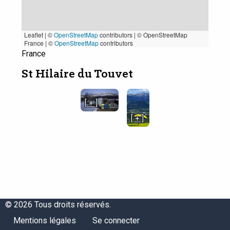
Leaflet | ©
OpenStreetMap
contributors
|
© OpenStreetMap
France | ©
OpenStreetMap
contributors
France
St Hilaire du Touvet
[ + ]
[ + ]
© 2026 Tous droits réservés.
Menu
Menu
Mentions légales
Se connecter