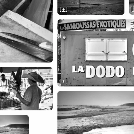
[ + ]
[
[ + ]