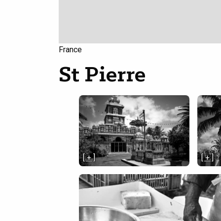
France
St Pierre
[ + ]
[ + ]