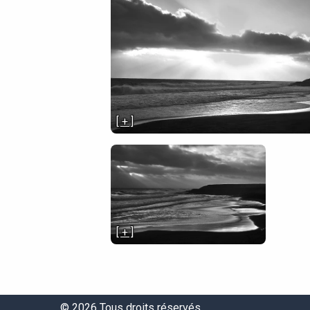
[ + ]
[ + ]
© 2026 Tous droits réservés.