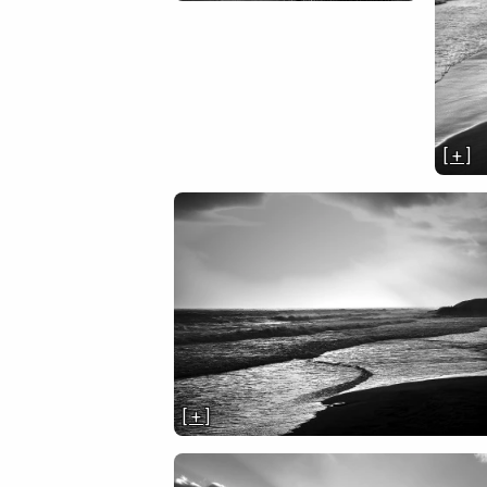
[ + ]
[ + ]