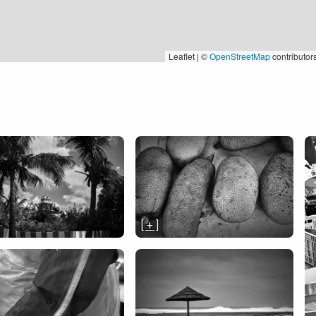
Leaflet | ©
OpenStreetMap
contributor
[ + ]