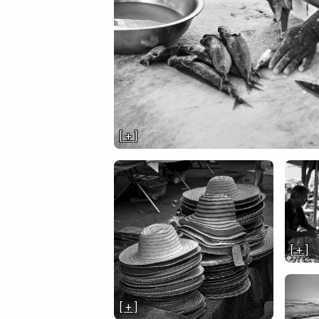
[ + ]
[ + ]
[ + ]