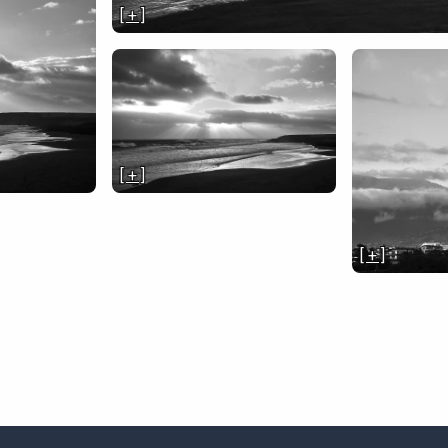
[ + ]
[ + ]
[ + ]