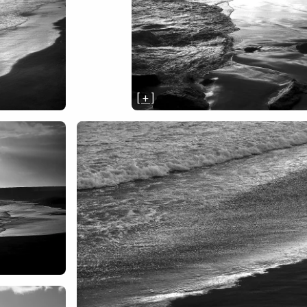
[ + ]