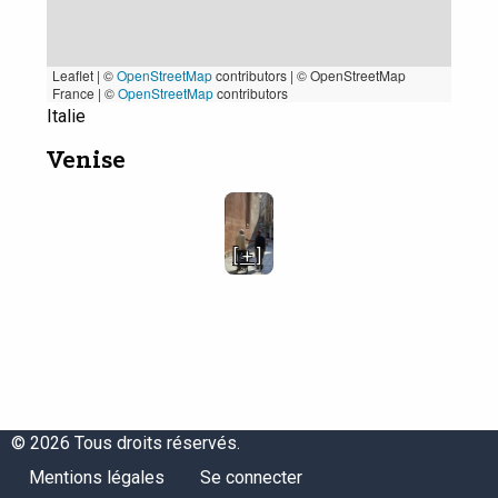
Leaflet | ©
OpenStreetMap
contributors
|
© OpenStreetMap
France | ©
OpenStreetMap
contributors
Italie
Venise
[ + ]
© 2026 Tous droits réservés.
Menu
Menu
Mentions légales
Se connecter