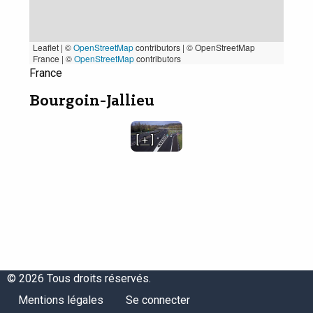
Leaflet | ©
OpenStreetMap
contributors
|
© OpenStreetMap
France | ©
OpenStreetMap
contributors
France
Bourgoin-Jallieu
[ + ]
© 2026 Tous droits réservés.
Menu
Menu
Mentions légales
Se connecter