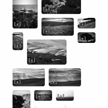
[ + ]
[ + ]
[ + ]
[ + ]
[ + ]
[ + ]
[ + ]
[ + ]
[ + ]
[ + ]
[ + ]