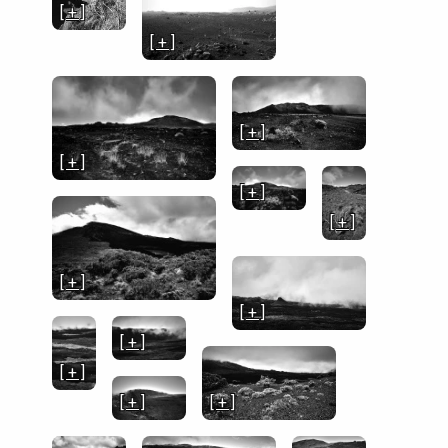
[ + ]
[ + ]
[ + ]
[ + ]
[ + ]
[ + ]
[ + ]
[ + ]
[ + ]
[ + ]
[ + ]
[ + ]