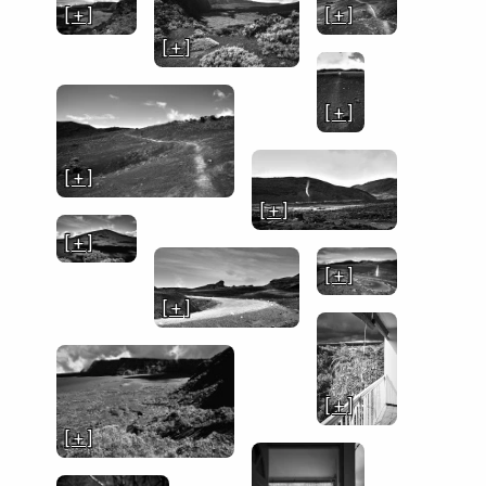
[ + ]
[ + ]
[ + ]
[ + ]
[ + ]
[ + ]
[ + ]
[ + ]
[ + ]
[ + ]
[ + ]