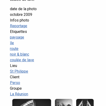
date de la photo
octobre 2009
Infos photo
Reportage
Etiquettes
paysage
île
route
noir & blanc
coulée de lave
Lieu
St Philippe
Client
Perso
Groupe
La Réunion
[ + ]