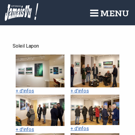
Aller
au
MENU
contenu
principal
Soleil Lapon
+ d'infos
+ d'infos
+ d'infos
+ d'infos