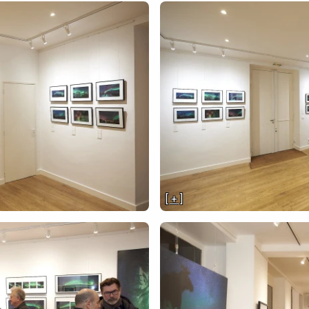
[ + ]