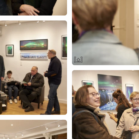
[ + ]