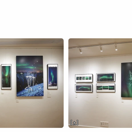
[ + ]