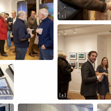
[ + ]
[ + ]