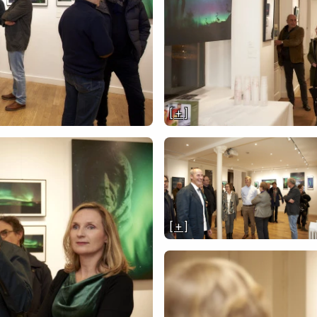
[ + ]
[ + ]