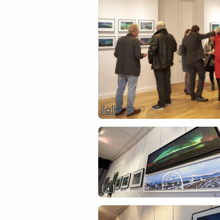
[ + ]
[ + ]