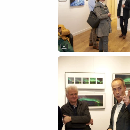
[ + ]