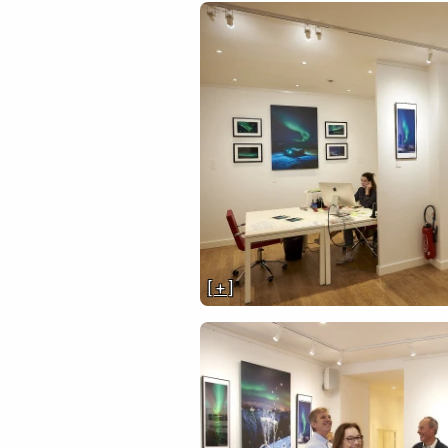
[ + ]