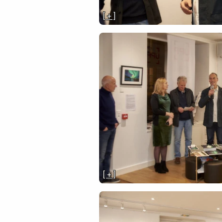
[ + ]
[ + ]