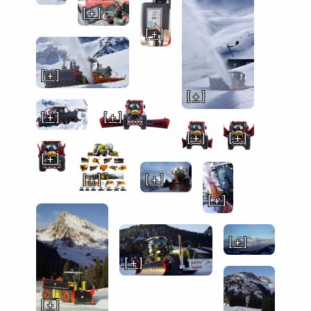
[ + ]
[ + ]
[ + ]
[ + ]
[ + ]
[ + ]
[ + ]
[ + ]
[ + ]
[ + ]
[ + ]
[ + ]
[ + ]
[ + ]
[ + ]