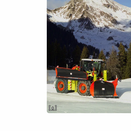
[ + ]