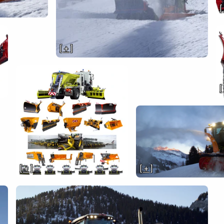
[
[ + ]
[
[ + ]
[ + ]