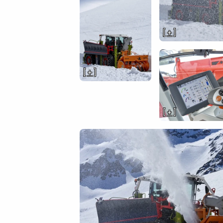
[ + ]
[ + ]
[ + ]