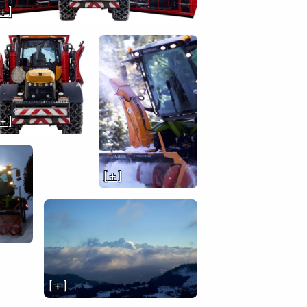
 + ]
 + ]
[ + ]
[ + ]