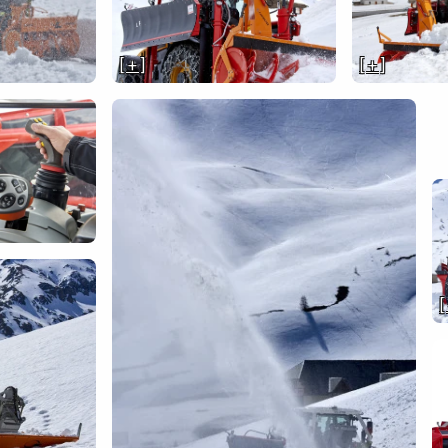
[ + ]
[ + ]
[