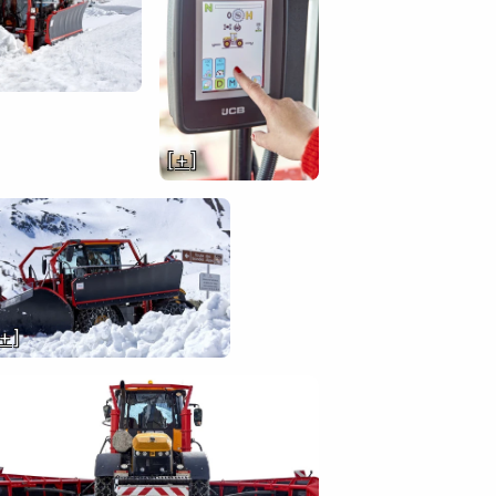
[ + ]
 + ]