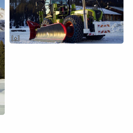
[ + ]