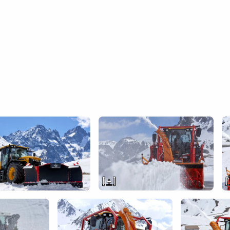
[ + ]
[