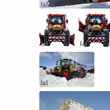
[ + ]
[ + ]
[ + ]
[ + ]