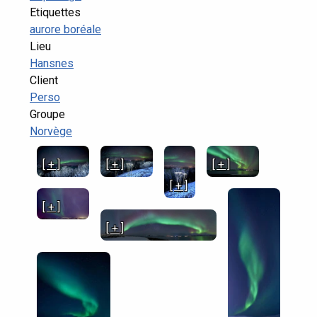
Etiquettes
aurore boréale
Lieu
Hansnes
Client
Perso
Groupe
Norvège
[ + ]
[ + ]
[ + ]
[ + ]
[ + ]
[ + ]