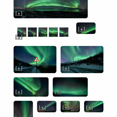
[ + ]
[ + ]
[ + ]
[ + ]
[ + ]
[ + ]
[ + ]
[ + ]
[ + ]
[ + ]