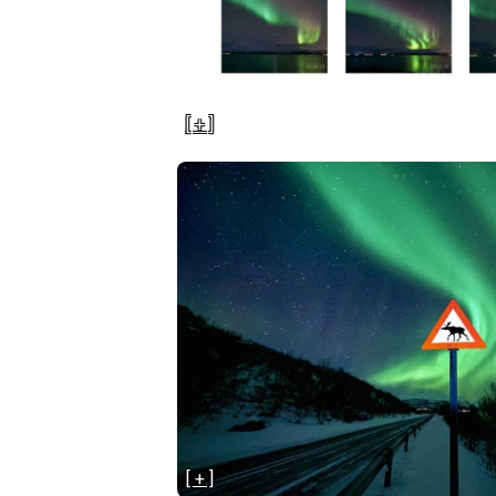
[ + ]
[ + ]