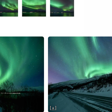
[ + ]