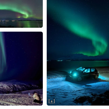
[ + ]