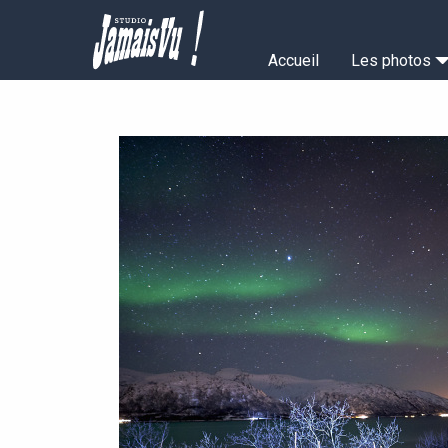
Aller
au
Navigation
contenu
Accueil
Les photos
principal
principale