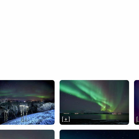
[ + ]
[