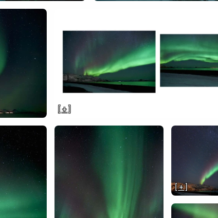
[ + ]
[ + ]