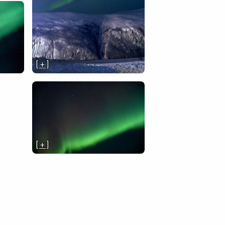
[ + ]
[ + ]