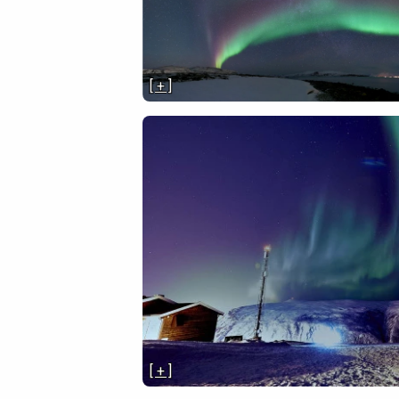
[ + ]
[ + ]