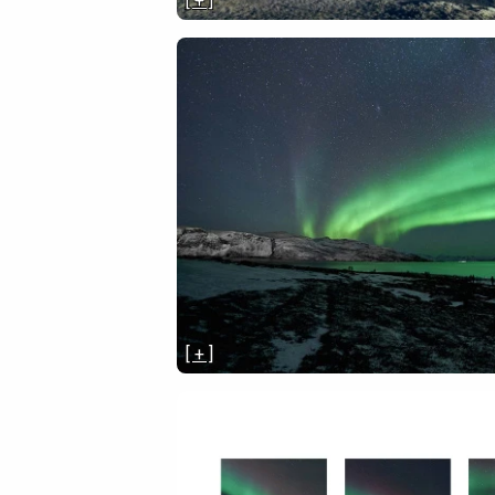
[ + ]
[ + ]