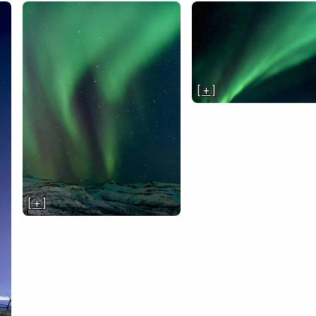
[ + ]
[ + ]