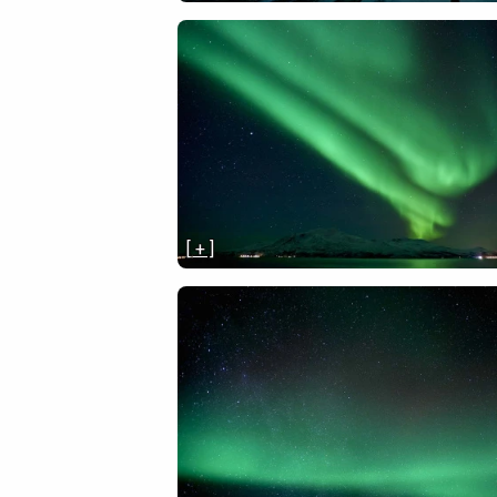
[ + ]