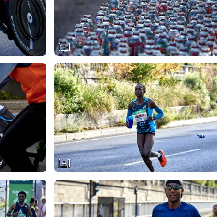
[ + ]
[ + ]