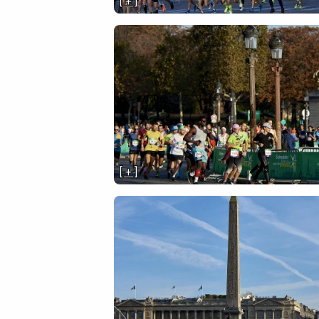
[ + ]
[ + ]