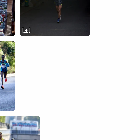
[ + ]