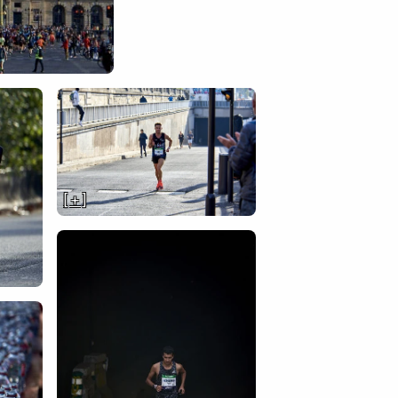
[ + ]