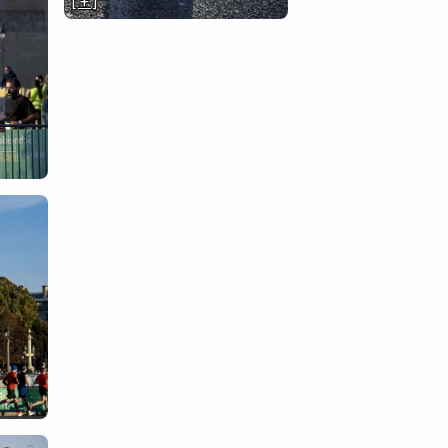
[ + ]