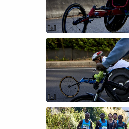
[ + ]
[ + ]