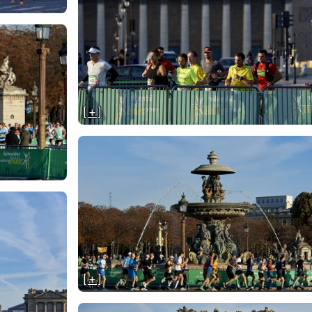
[ + ]
[ + ]