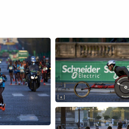
[ + ]