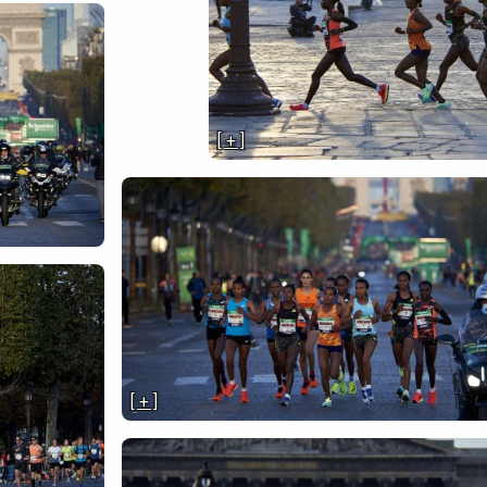
[ + ]
[ + ]