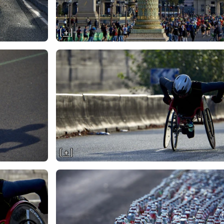
[ + ]
[ + ]