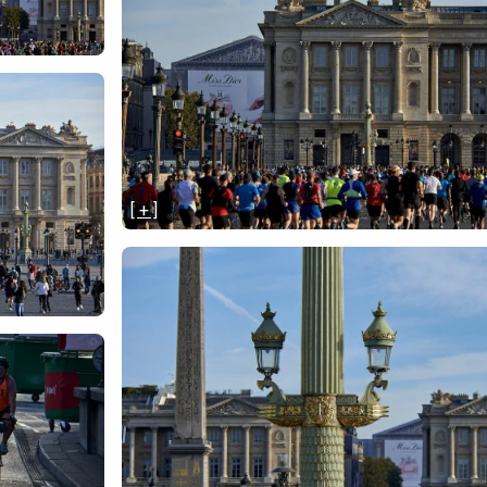
[ + ]