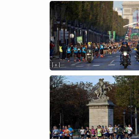
[ + ]