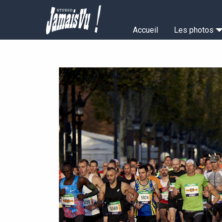
Aller
au
Navigation
contenu
Accueil
Les photos
principal
principale