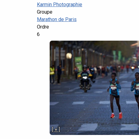
Karmin Photographie
Groupe
Marathon de Paris
Ordre
6
[ + ]