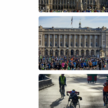
[ + ]
[ + ]