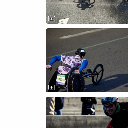
[ + ]
[ + ]