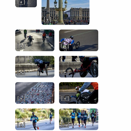
[ + ]
[ + ]
[ + ]
[ + ]
[ + ]
[ + ]
[ + ]
[ + ]
[ + ]
[ + ]