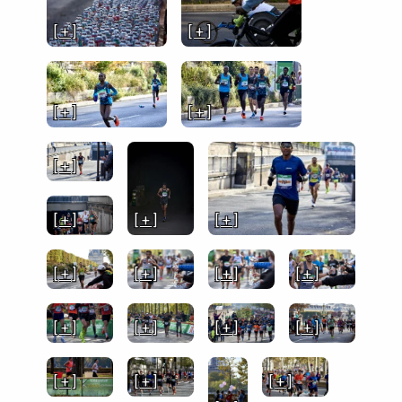
[ + ]
[ + ]
[ + ]
[ + ]
[ + ]
[ + ]
[ + ]
[ + ]
[ + ]
[ + ]
[ + ]
[ + ]
[ + ]
[ + ]
[ + ]
[ + ]
[ + ]
[ + ]
[ + ]