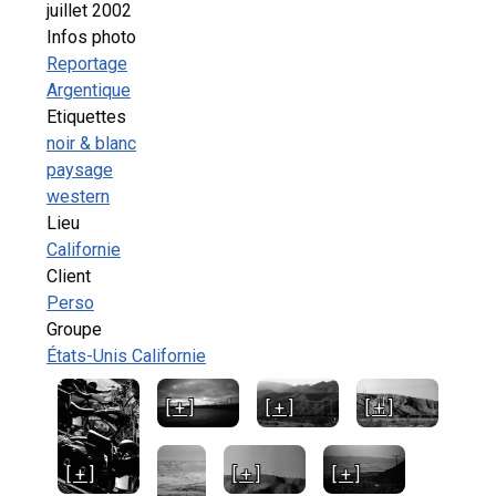
juillet 2002
Infos photo
Reportage
Argentique
Etiquettes
noir & blanc
paysage
western
Lieu
Californie
Client
Perso
Groupe
États-Unis Californie
[ + ]
[ + ]
[ + ]
[ + ]
[ + ]
[ + ]