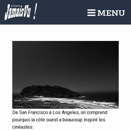
Aller
au
MENU
contenu
principal
De San Francisco à Los Angeles, on comprend
pourquoi la côte ouest a beaucoup inspiré les
cinéastes.