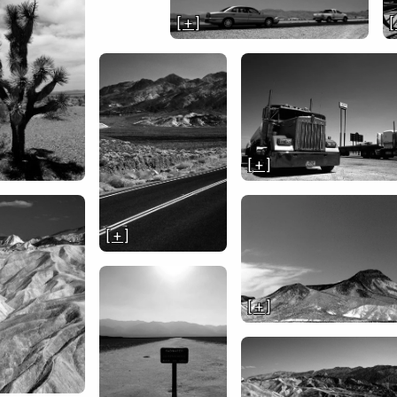
[ + ]
[
[ + ]
[ + ]
[ + ]