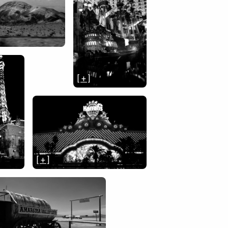
[ + ]
[ + ]