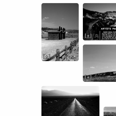
[ + ]
[ + ]
[ + ]