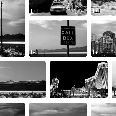
[ + ]
[ + ]
[ + ]
[ + ]
[ + ]
[