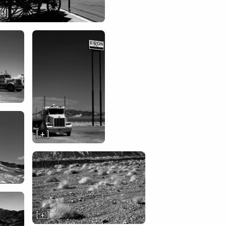
 + ]
[ + ]
[ + ]