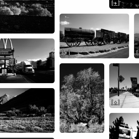
[ + ]
[ + ]
[
[ + ]
[ + ]