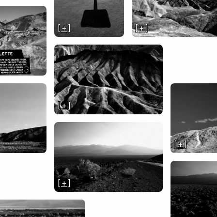
[ + ]
[ + ]
[ + ]
[ + ]
[ + ]