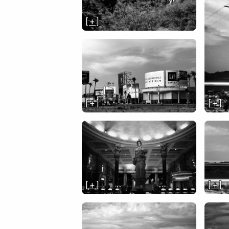
[ + ]
[ + ]
[ + ]
[ + ]
[ + ]