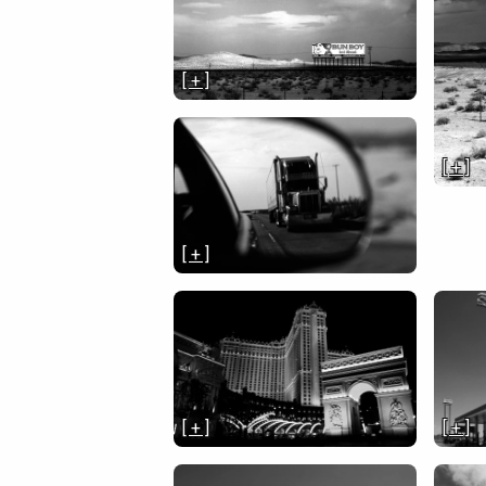
[ + ]
[ + ]
[ + ]
[ + ]
[ + ]