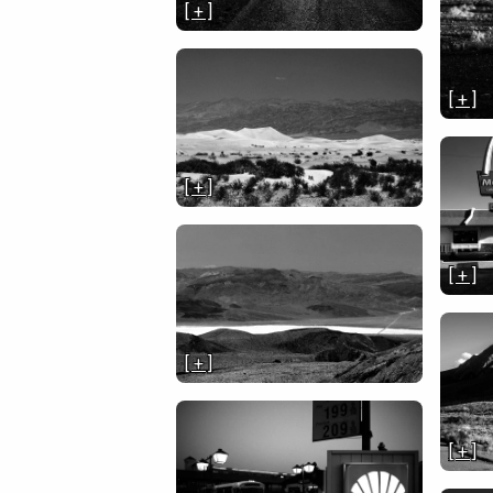
[ + ]
[ + ]
[ + ]
[ + ]
[ + ]
[ + ]