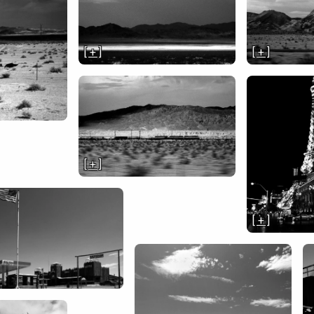
[ + ]
[ + ]
[ + ]
[ + ]