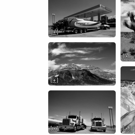
[ + ]
[ + ]
[ + ]
[ + ]
[ + ]