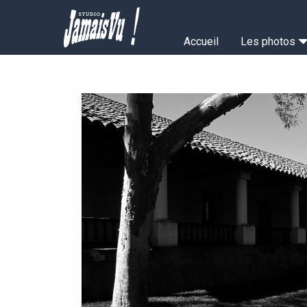
Aller
au
Navigation
contenu
Accueil
Les photos
principal
principale