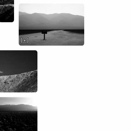
[ + ]