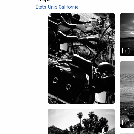
États-Unis Californie
[ + ]
[ + ]
[ + ]