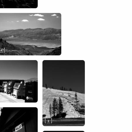
 + ]
[ + ]