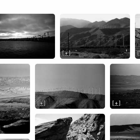
[ + ]
[
[ + ]
[ + ]