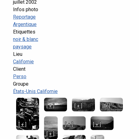
juillet 2002
Infos photo
Reportage
Argentique
Etiquettes
noir & blanc
paysage
Lieu
Californie
Client
Perso
Groupe
États-Unis Californie
[ + ]
[ + ]
[ + ]
[ + ]
[ + ]
[ + ]
[ + ]