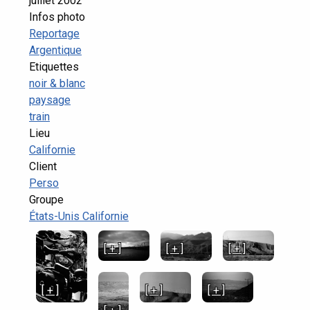
juillet 2002
Infos photo
Reportage
Argentique
Etiquettes
noir & blanc
paysage
train
Lieu
Californie
Client
Perso
Groupe
États-Unis Californie
[ + ]
[ + ]
[ + ]
[ + ]
[ + ]
[ + ]