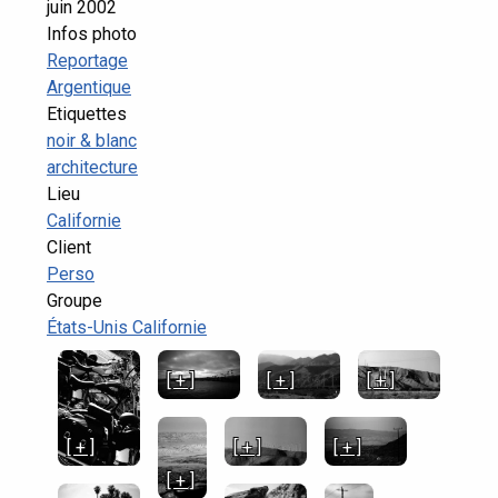
juin 2002
Infos photo
Reportage
Argentique
Etiquettes
noir & blanc
architecture
Lieu
Californie
Client
Perso
Groupe
États-Unis Californie
[ + ]
[ + ]
[ + ]
[ + ]
[ + ]
[ + ]
[ + ]