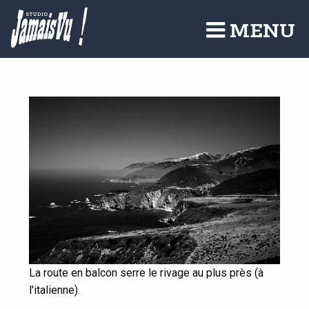
Aller
au
MENU
contenu
principal
La route en balcon serre le rivage au plus près (à
l'italienne).