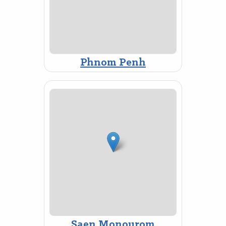
Phnom Penh
Saen Monourom